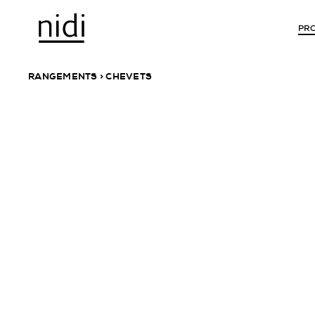
PR
ARMOIRES
BIBLIOTHÈQUES
RANGEMENTS >
CHEVETS
armoires battantes
bibliothèques
freestanding
armoires coulissantes
bibliothèques
armoires freestanding
— toutes les
bibliothèques
dressings
ponts
BUREAUX
accessoires pour
armoires
bureaux
— tous armoires
bureaux à co
accessoires p
bureaux
LITS
— tous burea
lits 1 place