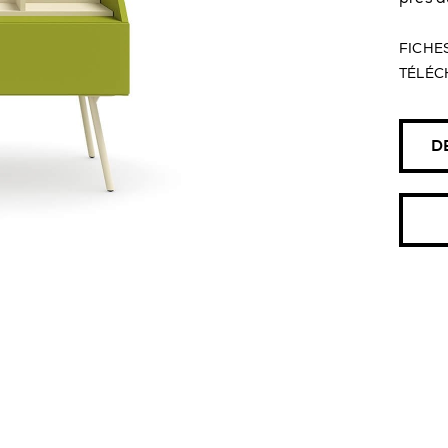
FICHE
TÉLÉC
D