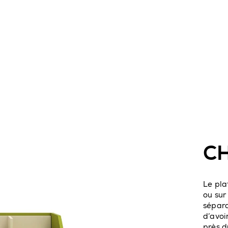
C
Le pla
ou sur
sépara
d’avoi
près du