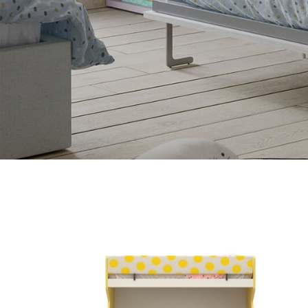
camas equipadas y
ASIENTOS
elevadas
sillas
literas
pufs
camas de altillo
taburetes
sofás cama
— todos los a
camas transformables
accesorios para
camas
— todas las camas